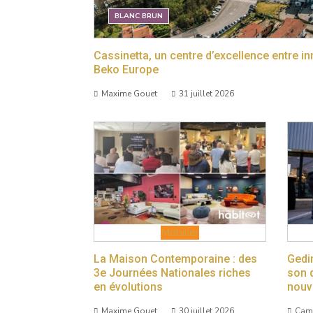
BLANC BRUN
Cassinetta, un centre d’excellence entre i
Beko Europe
Maxime Gouet
31 juillet 2026
Mobilier
La Maison Contemporaine : des
Gedi
3e Journées Nationales riches
son 
en évolutions
nouv
Maxime Gouet
30 juillet 2026
Cami