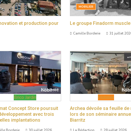
MOBILIER
nnovation et production pour
Le groupe Finadorm muscle 
Camille Borderie
31 juillet 202
Brico Jardin
Mobilier
mat Concept Store poursuit
Archea dévoile sa feuille de
développement avec trois
lors de son séminaire annue
elles implantations
Biarritz
lle Borderie
30 juillet 2026
La Rédaction
28 juillet 2026