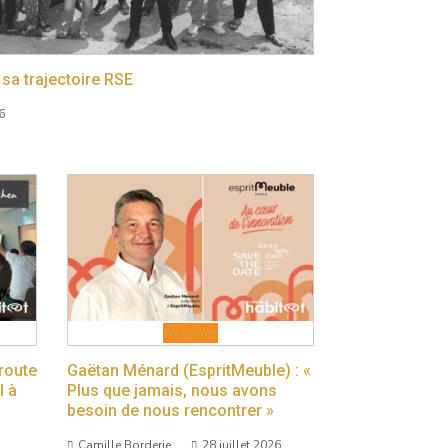
sa trajectoire RSE
6
Mobilier
 route
Gaëtan Ménard (EspritMeuble) : «
l à
Plus que jamais, nous avons
besoin de nous rencontrer »
Camille Borderie
28 juillet 2026