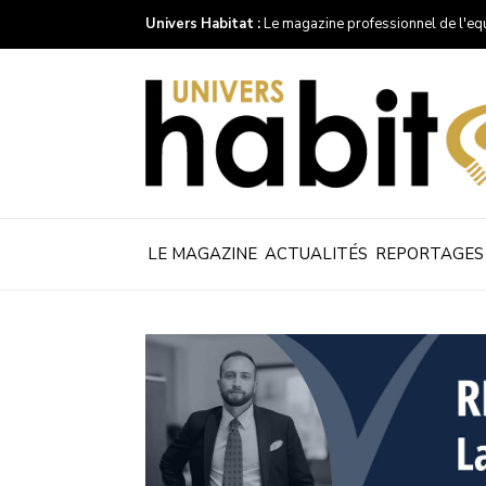
Univers Habitat :
Le magazine professionnel de l'eq
LE MAGAZINE
ACTUALITÉS
REPORTAGES
Univers
Habitat
-
Le