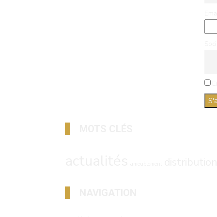
Ema
Soci
E
MOTS CLÉS
actualités
distributio
ameublement
NAVIGATION