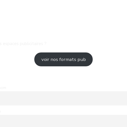
 espaces publicitaires ?
voir nos formats pub
nom
m