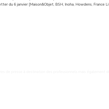
tter du 6 janvier [Maison&Objet, BSH, Inoha, Howdens, France Lite
tres de presse à destination des professionnels mais également d