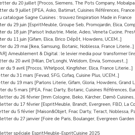
tter du 20 juillet [Procos, Siemens, The Pots Company, Mobalpa,
er du 9 juillet [IPEA, Asko, Batimat, Cuisines Références, France L
 catalogue Sagne Cuisines : trouvez l'inspiration Made in France
er du 29 juin [EspritMeuble, Groupe Seb, Promojardin, Elica, Compa
r du 18 juin [Parisot Industrie, Miele, Adeo, Veneta Cucine, Presti
er du 11 juin [Gifam, Elica, Brico Dépôt, Howdens, UCEM...]
er du 29 mai [Ikea, Samsung, Botanic, Noblessa, France Literie...]
] Ameublement & Digital : le levier media pour transformer l’ins
ter du 20 avril [Milan, De'Longhi, Weldom, Envia, Somouest...]
 du 9 avril [Procos, Whirlpool, Kingfisher, Elica, France Literie...]
ter du 31 mars [Fevad, SFG, Cofaq, Cuisine Plus, UCEM...]
ter du 19 mars [Parlons Literie, Gifam, Gloria, Howdens, Grand Lit
er du 5 mars [IPEA, Fnac Darty, Botanic, Cuisines Références, Euro
etter du 26 février [Imm Cologne, Beko, Kärcher, Dømō Cuisines,
etter du 17 février [EspritMeuble, Brandt, Evergreen, FBD, La Co
ter du 5 février [Maison&Objet, Fnac Darty, Teract, Noblessa, Pa
etter du 27 janvier [Foire de Paris, Boulanger, Evergreen Garden
etter spéciale EspritMeuble-EspritCuisine 2025