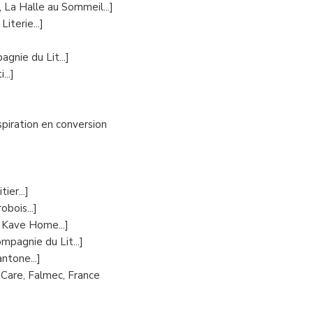
 La Halle au Sommeil...]
iterie...]
gnie du Lit...]
...]
piration en conversion
ier...]
bois...]
 Kave Home...]
mpagnie du Lit...]
ntone...]
 Care, Falmec, France