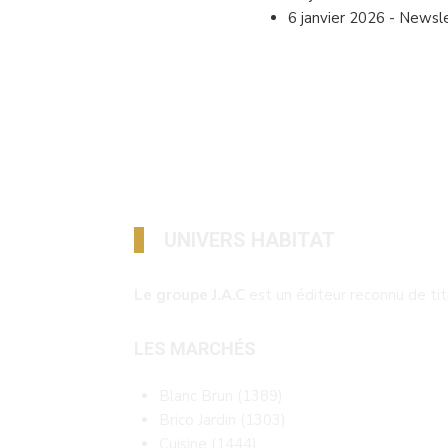
6 janvier 2026
-
Newsle
UNIVERS HABITAT
Le groupe J.A.C
est un éditeur reconnu de ti
LES MARCHÉS
Blanc Brun
(1389)
Brico Jardin
(1303)
Cuisine
(1444)