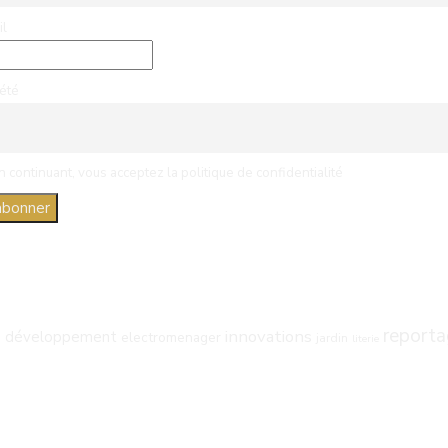
il
été
n continuant, vous acceptez la politique de confidentialité
n
report
innovations
développement
electromenager
jardin
literie