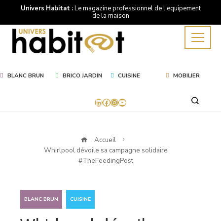
Univers Habitat :
Le magazine professionnel de l'equipement
de la maison
BLANC BRUN
BRICO JARDIN
CUISINE
MOBILIER
LinkedIn
Facebook
Instagram
YouTube
Accueil
Whirlpool dévoile sa campagne solidaire
#TheFeedingPost
,
BLANC BRUN
CUISINE