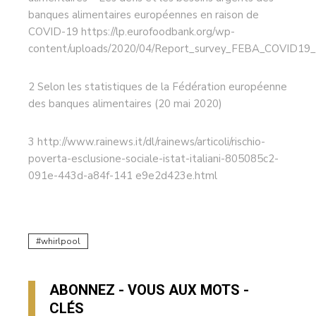
banques alimentaires européennes en raison de
COVID-19 https://lp.eurofoodbank.org/wp-
content/uploads/2020/04/Report_survey_FEBA_COVID19_
2 Selon les statistiques de la Fédération européenne
des banques alimentaires (20 mai 2020)
3 http://www.rainews.it/dl/rainews/articoli/rischio-
poverta-esclusione-sociale-istat-italiani-805085c2-
091e-443d-a84f-141 e9e2d423e.html
whirlpool
ABONNEZ - VOUS AUX MOTS -
CLÉS