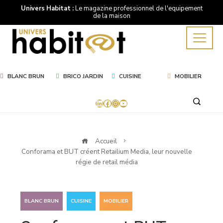
Univers Habitat :
Le magazine professionnel de l'equipement
de la maison
BLANC BRUN
BRICO JARDIN
CUISINE
MOBILIER
LinkedIn
Facebook
Instagram
YouTube
Accueil
Conforama et BUT créent Retailium Media, leur nouvelle
régie de retail média
,
,
BLANC BRUN
CUISINE
MOBILIER