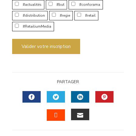
#actualités
#but
#conforama
#distribution
#regie
#retail
#RetailiumMedia
Valider votre inscription
PARTAGER
FACEBOOK
TWITTER
LINKEDIN
PINTERES
EMAIL
STUMBLEUPON