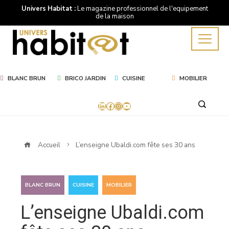
Univers Habitat :
Le magazine professionnel de l'equipement
de la maison
BLANC BRUN
BRICO JARDIN
CUISINE
MOBILIER
LinkedIn
Facebook
Instagram
YouTube
Accueil
L’enseigne Ubaldi.com fête ses 30 ans
,
,
BLANC BRUN
CUISINE
MOBILIER
L’enseigne Ubaldi.com