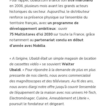
Pour rappel, Ubaldi.com a lancé son
site marchand
en 2006, plusieurs mois avant les grands acteurs
historiques du secteur. Aujourd’hui, le distributeur
renforce sa présence physique sur l’ensemble du
territoire français
,
avec
un programme de
développement ambitieux
: ouvrir
75 Multistores d’ici 2030
sur toute la France, grâce
notamment au
partenariat conclu en début
d’année avec Nobilia
.
« A l’origine, Ubaldi était un simple magasin de location
de cassettes vidéo »
se souvient
Walter
Ubaldi
.
« Pour répondre à la demande de plus en plus
pressante de nos clients, nous avons commercialisé
des magnétoscopes et des téléviseurs. Au fil des ans,
nous avons élargi notre offre jusqu’à couvrir l’ensemble
de l’équipement de la maison avec nos univers Hi-Tech,
Electroménager, Cuisine, Ameublement et Literie »
,
poursuit le fondateur et dirigeant.