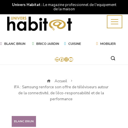
Univers Habitat :
Le magazine professionnel de l'equipement
de la maison
BLANC BRUN
BRICO JARDIN
CUISINE
MOBILIER
LinkedIn
Facebook
Instagram
YouTube
Accueil
IFA : Samsung renforce son offre de téléviseurs autour
de la connectivité, de l’éco-responsabilité et de la
performance
BLANC BRUN