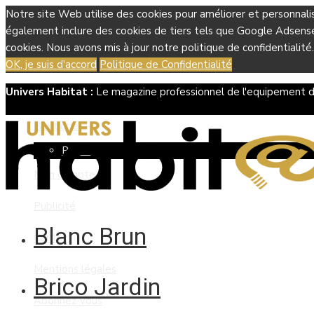
Notre site Web utilise des cookies pour améliorer et personnali
également inclure des cookies de tiers tels que Google Adsense, 
cookies. Nous avons mis à jour notre politique de confidentialité.
OK, je suis d'accord
Politique de Confidentialité
Univers Habitat :
Le magazine professionnel de l'equipement d
Boutique
Panier
Mon compte
Publicité
Blanc Brun
Contact
Mentions légales
Brico Jardin
Abonnez-vous