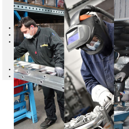
Blanc Brun
Mobilier
Cuisine
Brico Jardin
Agenda
Newsletter
Nos autres titres
Faire Savoir Faire
Aviasport
Univers Made in France
Qui sommes-nous
Contact