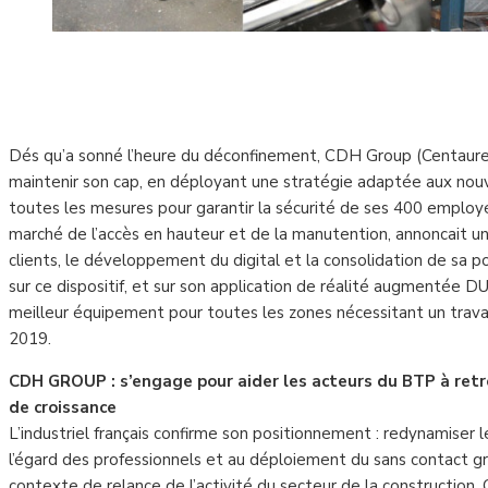
Dés qu’a sonné l’heure du déconfinement, CDH Group (Centaure, 
maintenir son cap, en déployant une stratégie adaptée aux nouve
toutes les mesures pour garantir la sécurité de ses 400 employ
marché de l’accès en hauteur et de la manutention, annoncait un 
clients, le développement du digital et la consolidation de sa po
sur ce dispositif, et sur son application de réalité augmentée D
meilleur équipement pour toutes les zones nécessitant un trava
2019.
CDH GROUP : s’engage pour aider les acteurs du BTP à re
de croissance
L’industriel français confirme son positionnement : redynamiser l
l’égard des professionnels et au déploiement du sans contact grc
contexte de relance de l’activité du secteur de la construction