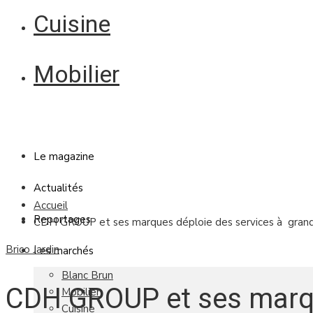
Cuisine
Mobilier
Le magazine
Actualités
Accueil
Reportages
CDH GROUP et ses marques déploie des services à grande
Brico Jardin
Les marchés
Blanc Brun
CDH GROUP et ses marq
Mobilier
Cuisine