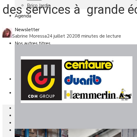
Brico Jardin
des services à grande éc
Agenda
Newsletter
Sabrine Moressa
24 juillet 2020
8 minutes de lecture
Nos autres titres
Faire Savoir Faire
Aviasport
Univers Made in France
Qui sommes-nous
Contact
Le magazine
Actualités
Reportages
Les marchés