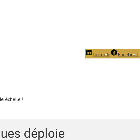
LinkedIn
Facebook
 échelle !
ues déploie