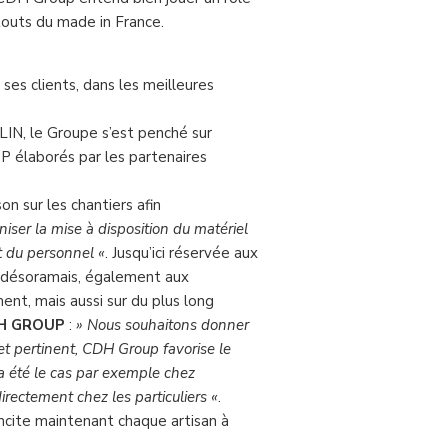
touts du made in France.
e ses clients, dans les meilleures
, le Groupe s’est penché sur
P élaborés par les partenaires
on sur les chantiers afin
niser la mise à disposition du matériel
t du personnel «
. Jusqu’ici réservée aux
re désoramais, également aux
ment, mais aussi sur du plus long
CDH GROUP
:
» Nous souhaitons donner
et pertinent, CDH Group favorise le
a été le cas par exemple chez
rectement chez les particuliers «
.
 incite maintenant chaque artisan à