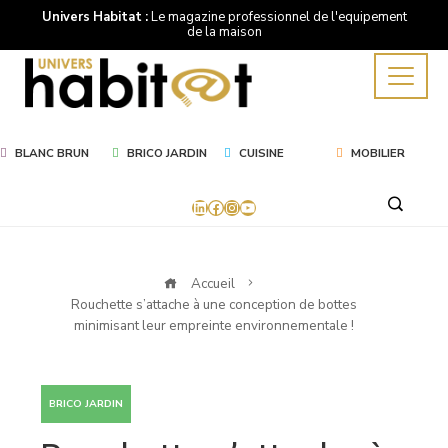
Univers Habitat :
Le magazine professionnel de l'equipement
de la maison
BLANC BRUN
BRICO JARDIN
CUISINE
MOBILIER
LinkedIn
Facebook
Instagram
YouTube
Accueil
Rouchette s’attache à une conception de bottes
minimisant leur empreinte environnementale !
BRICO JARDIN