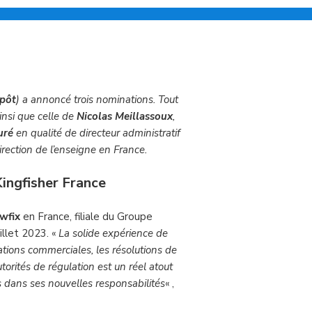
épôt
) a annoncé trois nominations. Tout
ainsi que celle de
Nicolas Meillassoux
,
uré
en qualité de directeur administratif
Direction de l’enseigne en France.
Kingfisher France
wfix
en France, filiale du Groupe
illet 2023. «
La solide expérience de
lations commerciales, les résolutions de
utorités de régulation est un réel atout
s dans ses nouvelles responsabilités
« ,