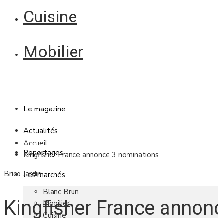
Cuisine
Mobilier
Le magazine
Actualités
Accueil
Reportages
Kingfisher France annonce 3 nominations
Brico Jardin
Les marchés
Blanc Brun
Kingfisher France annon
Mobilier
Cuisine