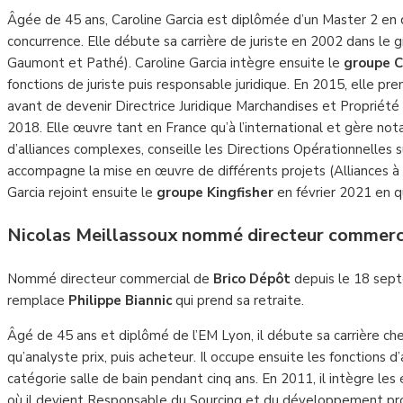
Âgée de 45 ans, Caroline Garcia est diplômée d’un Master 2 en dr
concurrence. Elle débute sa carrière de juriste en 2002 dans le
Gaumont et Pathé). Caroline Garcia intègre ensuite le
groupe C
fonctions de juriste puis responsable juridique. En 2015, elle pr
avant de devenir Directrice Juridique Marchandises et Propriété
2018. Elle œuvre tant en France qu’à l’international et gère no
d’alliances complexes, conseille les Directions Opérationnelles 
accompagne la mise en œuvre de différents projets (Alliances à
Garcia rejoint ensuite le
groupe Kingfisher
en février 2021 en qu
Nicolas Meillassoux nommé directeur commerc
Nommé directeur commercial de
Brico Dépôt
depuis le 18 sep
remplace
Philippe Biannic
qui prend sa retraite.
Âgé de 45 ans et diplômé de l’EM Lyon, il débute sa carrière ch
qu’analyste prix, puis acheteur. Il occupe ensuite les fonctions d
catégorie salle de bain pendant cinq ans. En 2011, il intègre le
où il devient Responsable du Sourcing et du développement produi