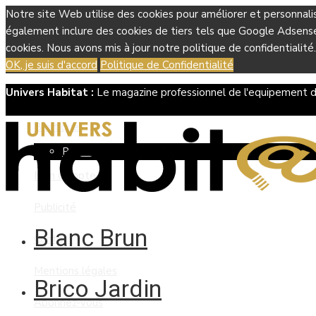
Notre site Web utilise des cookies pour améliorer et personnali
également inclure des cookies de tiers tels que Google Adsense, 
cookies. Nous avons mis à jour notre politique de confidentialité.
OK, je suis d'accord
Politique de Confidentialité
Univers Habitat :
Le magazine professionnel de l'equipement d
Boutique
Panier
Mon compte
Publicité
Blanc Brun
Contact
Mentions légales
Brico Jardin
Abonnez-vous