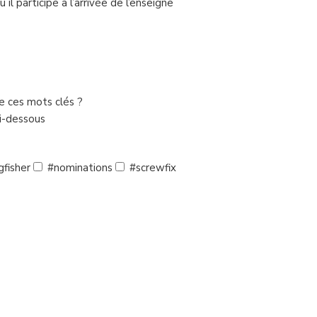
il participe à l’arrivée de l’enseigne
de ces mots clés ?
ci-dessous
gfisher
#nominations
#screwfix