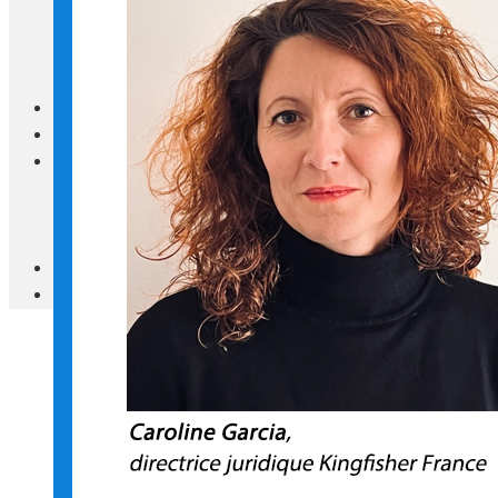
Blanc Brun
Mobilier
Cuisine
Brico Jardin
Agenda
Newsletter
Nos autres titres
Faire Savoir Faire
Aviasport
Univers Made in France
Qui sommes-nous
Contact