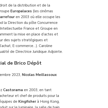
oit de la distribution et de la
 groupe
Europalaces
(les cinémas
arrefour
en 2003 où elle occupe les
end la Direction du pôle Concurrence
 Intellectuelle France et Groupe en
tamment la mise en place d’actes et
sur des sujets stratégiques et
 l’achat, E-commerce…). Caroline
alité de Directrice Juridique Adjointe.
ial de Brico Dépôt
tembre 2023,
Nicolas Meillassoux
ez
Castorama
en 2003, en tant
’acheteur et chef de produits pour la
s équipes de
Kingfisher
à Hong Kong,
t sur le luminaire, la salle de bain