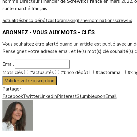
nommé Directeur Financier de
Screwfix France
en mars 2022, où 
sur le marché français.
actualités
brico dépôt
castorama
kingfisher
nominations
screwfix
ABONNEZ - VOUS AUX MOTS - CLÉS
Vous souhaitez être alerté quand un article est publié avec un 
Renseignez votre adresse email et le(s) mot(s) clé souhaité(s) 
Email
Mots clés
#actualités
#brico dépôt
#castorama
#kin
Valider votre inscription
Partager
Facebook
Twitter
LinkedIn
Pinterest
Stumbleupon
Email