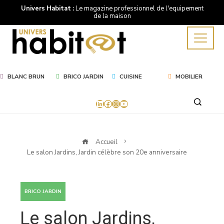
Univers Habitat :
Le magazine professionnel de l'equipement
de la maison
BLANC BRUN
BRICO JARDIN
CUISINE
MOBILIER
LinkedIn
Facebook
Instagram
YouTube
Accueil
Le salon Jardins, Jardin célèbre son 20e anniversaire
BRICO JARDIN
Le salon Jardins,