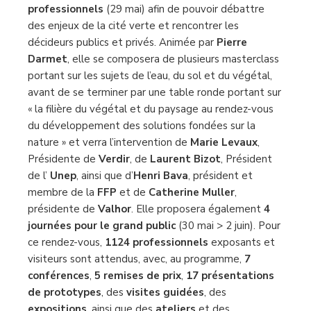
professionnels
(29 mai) afin de pouvoir débattre
des enjeux de la cité verte et rencontrer les
décideurs publics et privés. Animée par
Pierre
Darmet
, elle se composera de plusieurs masterclass
portant sur les sujets de l’eau, du sol et du végétal,
avant de se terminer par une table ronde portant sur
« la filière du végétal et du paysage au rendez-vous
du développement des solutions fondées sur la
nature » et verra l’intervention de
Marie Levaux
,
Présidente de
Verdir
, de
Laurent Bizot
, Président
de l’
Unep
, ainsi que d’
Henri
Bava
, président et
membre de la
FFP
et de
Catherine Muller
,
présidente de
Valhor
. Elle proposera également
4
journées pour le grand public
(30 mai > 2 juin). Pour
ce rendez-vous,
1124 professionnels
exposants et
visiteurs sont attendus, avec, au programme,
7
conférences
,
5 remises de prix
,
17 présentations
de prototypes
, des
visites guidées
, des
expositions
, ainsi que des
ateliers
et des