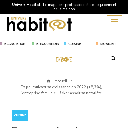
Univers Habitat :
Le magazine professionnel de l'equipement
de la maison
BLANC BRUN
BRICO JARDIN
CUISINE
MOBILIER
LinkedIn
Facebook
Instagram
YouTube
Accueil
En poursuivant sa croissance en 2022 (+8,3%),
l’entreprise familiale Häcker assoit sa notoriété
CUISINE