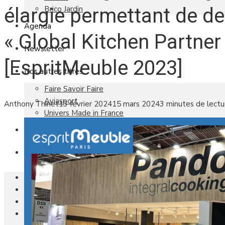
Brico Jardin
élargie permettant de de
Agenda
« Global Kitchen Partner
Newsletter
[EspritMeuble 2023]
Nos autres titres
Faire Savoir Faire
Aviasport
Anthony Thiriet
13 février 2024
15 mars 2024
3 minutes de lectu
Univers Made in France
Qui sommes-nous
Contact
Le magazine
Actualités
Reportages
Les marchés