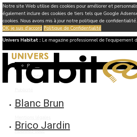
Notre site Web utilise des cookies pour améliorer et personnali
également inclure des cookies de tiers tels que Google Adsense, 
cookies. Nous avons mis à jour notre politique de confidentialité.
OK, je suis d'accord
Politique de Confidentialité
Univers Habitat :
Le magazine professionnel de l'equipement d
Boutique
Panier
Mon compte
Publicité
Blanc Brun
Contact
Mentions légales
Brico Jardin
Abonnez-vous