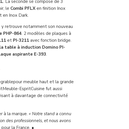
XL
. La seconde se compose de 3
ir, le
Combi
PFLX
en finition Inox
 en Inox Dark.
n y retrouve notamment son nouveau
ue PHP-864
. 2 modèles de plaques à
111
et
PI-3211
avec fonction bridge.
la table à induction
Domino PI-
plaque aspirante
E-393
.
t
égrablepour meuble haut et la grande
ritMeuble-EspritCuisine fut aussi
visant à davantage de connectivité
er à la marque.
«
Notre stand a connu
ntion des professionnels, et nous avons
 pour la France. ∎