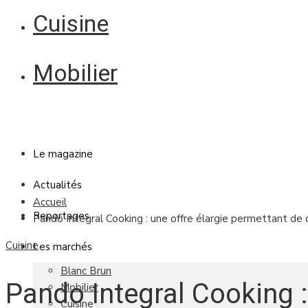
Cuisine
Mobilier
Le magazine
Actualités
Accueil
Reportages
Pando Integral Cooking : une offre élargie permettant de 
Cuisine
Les marchés
Blanc Brun
Pando Integral Cooking :
Mobilier
Cuisine