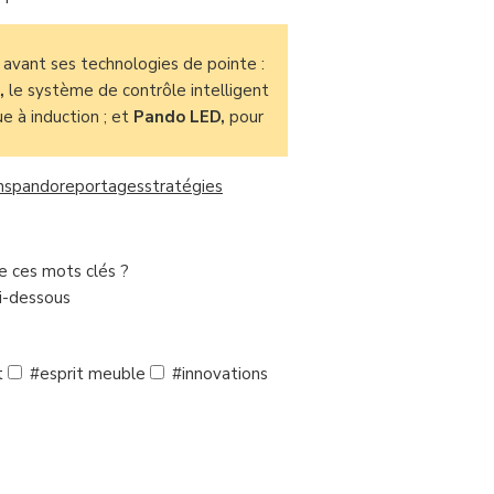
 avant ses technologies de pointe :
,
le système de contrôle intelligent
e à induction ; et
Pando LED,
pour
ns
pando
reportages
stratégies
de ces mots clés ?
ci-dessous
t
#esprit meuble
#innovations