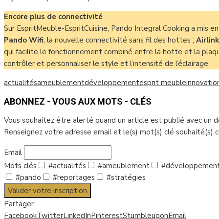
Encore plus de connectivité
Sur EspritMeuble-EspritCuisine, Pando Integral Cooking a mis en
Pando
Wifi
, la nouvelle connectivité sans fil des hottes ;
Airlink
qui facilite le fonctionnement combiné entre la hotte et la plaqu
contrôler et personnaliser le style et l’intensité de l’éclairage.
actualités
ameublement
développement
esprit meuble
innovatio
ABONNEZ - VOUS AUX MOTS - CLÉS
Vous souhaitez être alerté quand un article est publié avec un 
Renseignez votre adresse email et le(s) mot(s) clé souhaité(s) 
Email
Mots clés
#actualités
#ameublement
#développemen
#pando
#reportages
#stratégies
Valider votre inscription
Partager
Facebook
Twitter
LinkedIn
Pinterest
Stumbleupon
Email