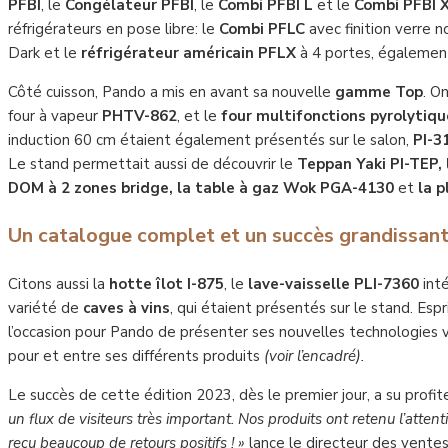
PFBI
, le
Congélateur
PFBI
, le
Combi PFBI
L
et le
Combi PFBI
réfrigérateurs en pose libre: le
Combi
PFLC
avec finition verre no
Dark et le
réfrigérateur américain
PFLX
à 4 portes, également
Côté cuisson, Pando a mis en avant sa nouvelle
gamme
Top
. O
four à vapeur
PHTV-862
, et le
four multifonctions pyrolytiq
induction 60 cm étaient également présentés sur le salon,
PI-3
Le stand permettait aussi de découvrir le
Teppan Yaki PI-TEP
,
DOM
à 2 zones bridge
,
la table à gaz
Wok PGA-4130
et
la 
Un catalogue complet et un succès grandissan
Citons aussi la
hotte îlot I-875
, le
lave-vaisselle PLI-7360
int
variété de
caves à vins
, qui étaient présentés sur le stand. Esp
l’occasion pour Pando de présenter ses nouvelles technologies 
pour et entre ses différents produits
(voir l’encadré).
Le succès de cette édition 2023, dès le premier jour, a su profit
un flux de visiteurs très important. Nos produits ont retenu l’atte
reçu beaucoup de retours positifs ! »
lance le directeur des ventes