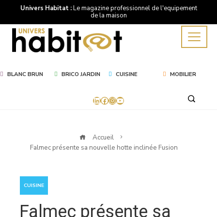
Univers Habitat :
Le magazine professionnel de l'equipement
de la maison
BLANC BRUN
BRICO JARDIN
CUISINE
MOBILIER
LinkedIn
Facebook
Instagram
YouTube
Accueil
Falmec présente sa nouvelle hotte inclinée Fusion
CUISINE
Falmec présente sa