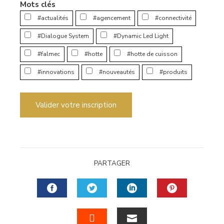
Mots clés
#actualités
#agencement
#connectivité
#Dialogue System
#Dynamic Led Light
#falmec
#hotte
#hotte de cuisson
#innovations
#nouveautés
#produits
Valider votre inscription
PARTAGER
FACEBOOK
TWITTER
LINKEDIN
PINTERES