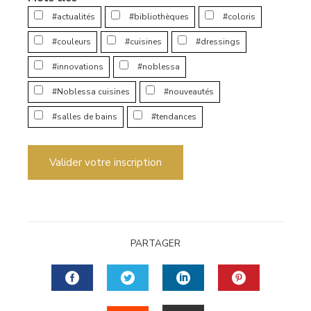
#actualités
#bibliothèques
#coloris
#couleurs
#cuisines
#dressings
#innovations
#noblessa
#Noblessa cuisines
#nouveautés
#salles de bains
#tendances
Valider votre inscription
PARTAGER
FACEBOOK
TWITTER
LINKEDIN
PINTERES