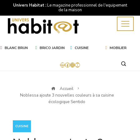
Univers Habitat :
Le magazine professionnel de l'equipement
de la maison
BLANC BRUN
BRICO JARDIN
CUISINE
MOBILIER
LinkedIn
Facebook
Instagram
YouTube
Accueil
Noblessa ajoute 3 nouvelles couleurs à sa cuisine
écologique Sentido
CUISINE