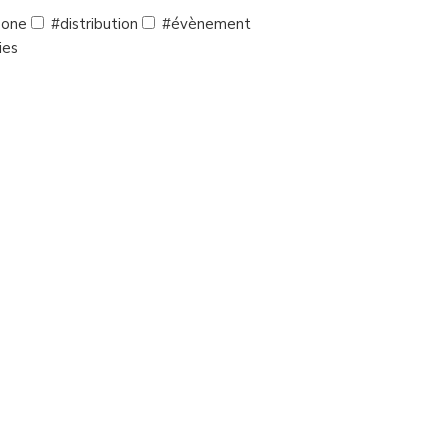
 one
#distribution
#évènement
ies