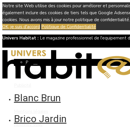
Notre site Web utilise des cookies pour améliorer et personnali
également inclure des cookies de tiers tels que Google Adsense, 
cookies. Nous avons mis à jour notre politique de confidentialité.
OK, je suis d'accord
Politique de Confidentialité
Univers Habitat :
Le magazine professionnel de l'equipement d
Boutique
Panier
Mon compte
Publicité
Blanc Brun
Contact
Mentions légales
Brico Jardin
Abonnez-vous