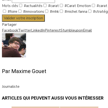
Mots clés
#actualités
#carat
#Carat Emotion
#carat
#foire
#innovations
#mhk
#michel fanna
#stratég
Valider votre inscription
Partager
Facebook
Twitter
LinkedIn
Pinterest
Stumbleupon
Email
Par Maxime Gouet
Journaliste
ARTICLES QUI PEUVENT AUSSI VOUS INTÉRESSER