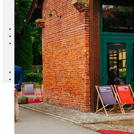
Blanc Brun
Mobilier
Cuisine
Brico Jardin
Agenda
Newsletter
Nos autres titres
Faire Savoir Faire
Aviasport
Univers Made in France
Qui sommes-nous
Contact