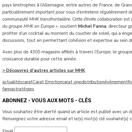
pays limitrophes à l’Allemagne, entre autres de France, de Gr
particulièrement important pour nous d’entretenir régulièrement 
communauté MHK transfrontalière. Cette étroite collaboration est u
du groupe MHK en Europe »
, soutient
Michel Fanna
, directeur 
profiter d’un cocktail au moment du coucher de soleil, qui a enge
discussions, tout en permettant cohésion et expertise au sein 
Avec plus de 4300 magasins affiliés à travers l’Europe, le grou
croissance durable pour cette année.
> Découvrez d’autres articles sur MHK
actualités
carat
Carat Emotion
carat one
distribution
évènement
fo
fanna
stratégies
ABONNEZ - VOUS AUX MOTS - CLÉS
Vous souhaitez être alerté quand un article est publié avec un 
Renseignez votre adresse email et le(s) mot(s) clé souhaité(s) 
Email