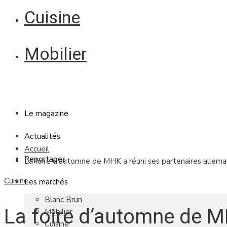
Cuisine
Mobilier
Le magazine
Actualités
Accueil
Reportages
La foire d’automne de MHK a réuni ses partenaires allema
Cuisine
Les marchés
Blanc Brun
La foire d’automne de M
Mobilier
Cuisine