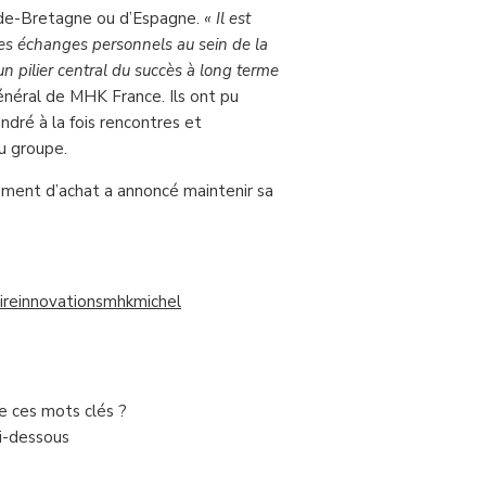
ande-Bretagne ou d’Espagne.
« Il est
des échanges personnels au sein de la
n pilier central du succès à long terme
général de MHK France. Ils ont pu
ndré à la fois rencontres et
du groupe.
pement d’achat a annoncé maintenir sa
ire
innovations
mhk
michel
de ces mots clés ?
ci-dessous