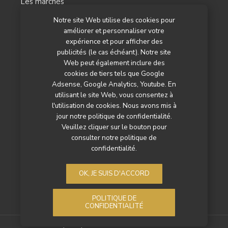
Les marchés
Notre site Web utilise des cookies pour
L’agenda
améliorer et personnaliser votre
Newsletter
expérience et pour afficher des
publicités (le cas échéant). Notre site
Nos autres titres
Web peut également inclure des
cookies de tiers tels que Google
Qui sommes-nous ?
Adsense, Google Analytics, Youtube. En
utilisant le site Web, vous consentez à
Contactez-nous
l'utilisation de cookies. Nous avons mis à
jour notre politique de confidentialité.
Mentions légales
Veuillez cliquer sur le bouton pour
consulter notre politique de
Politique de confidentialité
confidentialité.
OK, JE SUIS D'ACCORD
POLITIQUE DE
CONFIDENTIALITÉ