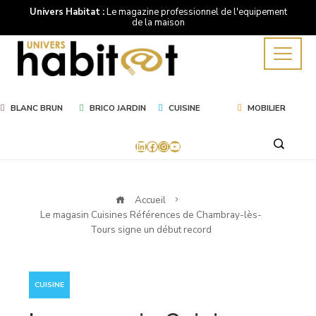
Univers Habitat :
Le magazine professionnel de l'equipement
de la maison
BLANC BRUN
BRICO JARDIN
CUISINE
MOBILIER
LinkedIn
Facebook
Instagram
YouTube
Accueil
Le magasin Cuisines Références de Chambray-lès-
Tours signe un début record
CUISINE