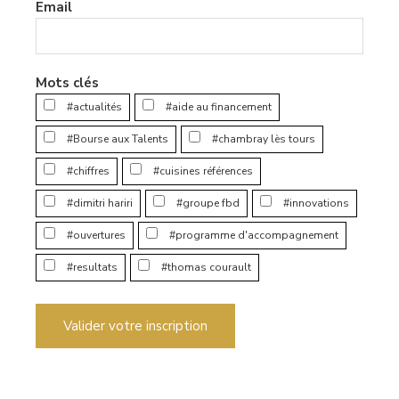
Email
Mots clés
#actualités
#aide au financement
#Bourse aux Talents
#chambray lès tours
#chiffres
#cuisines références
#dimitri hariri
#groupe fbd
#innovations
#ouvertures
#programme d'accompagnement
#resultats
#thomas courault
Valider votre inscription