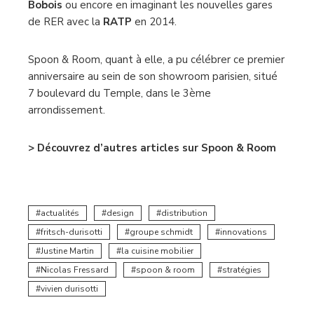
Bobois
ou encore en imaginant les nouvelles gares
de RER avec la
RATP
en 2014.
Spoon & Room, quant à elle, a pu célébrer ce premier
anniversaire au sein de son showroom parisien, situé
7 boulevard du Temple, dans le 3ème
arrondissement.
> Découvrez d’autres articles sur Spoon & Room
actualités
design
distribution
fritsch-durisotti
groupe schmidt
innovations
Justine Martin
la cuisine mobilier
Nicolas Fressard
spoon & room
stratégies
vivien durisotti