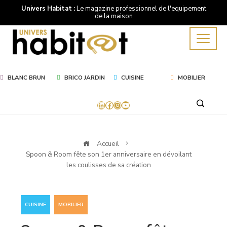
Univers Habitat :
Le magazine professionnel de l'equipement
de la maison
BLANC BRUN
BRICO JARDIN
CUISINE
MOBILIER
LinkedIn
Facebook
Instagram
YouTube
Accueil
Spoon & Room fête son 1er anniversaire en dévoilant
les coulisses de sa création
,
CUISINE
MOBILIER