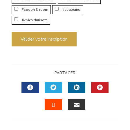
#spoon & room
#stratégies
#vivien durisotti
Valider votre inscription
PARTAGER
FACEBOOK
TWITTER
LINKEDIN
PINTERES
EMAIL
STUMBLEUPON