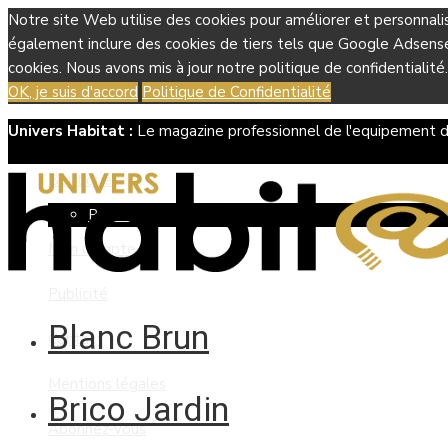
Notre site Web utilise des cookies pour améliorer et personnali
également inclure des cookies de tiers tels que Google Adsense, 
cookies. Nous avons mis à jour notre politique de confidentialité.
OK, je suis d'accord
Politique de Confidentialité
Univers Habitat :
Le magazine professionnel de l'equipement d
Boutique
Panier
Mon compte
Publicité
Blanc Brun
Contact
Mentions légales
Brico Jardin
Abonnez-vous