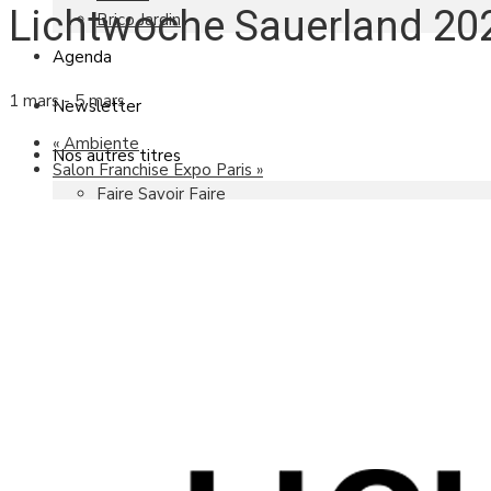
Lichtwoche Sauerland 20
Brico Jardin
Agenda
1 mars
-
5 mars
Newsletter
«
Ambiente
Nos autres titres
Salon Franchise Expo Paris
»
Faire Savoir Faire
Aviasport
Univers Made in France
Qui sommes-nous
Contact
Le magazine
Actualités
Reportages
Les marchés