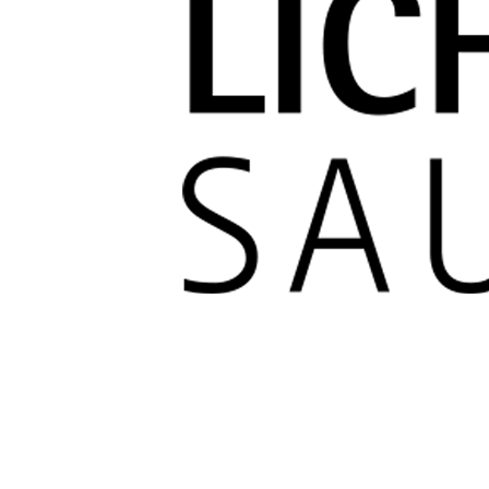
Blanc Brun
Mobilier
Cuisine
Brico Jardin
Agenda
Newsletter
Nos autres titres
Faire Savoir Faire
Aviasport
Univers Made in France
Qui sommes-nous
Contact