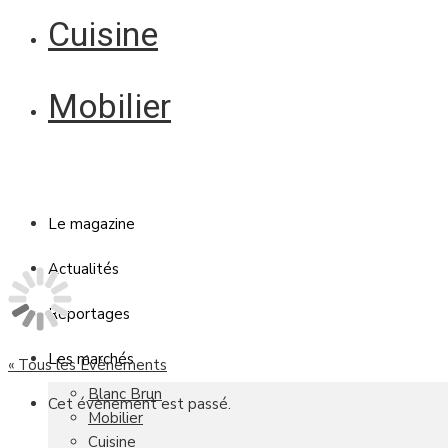
Cuisine
Mobilier
Le magazine
Actualités
Reportages
Les marchés
« Tous les Évènements
Blanc Brun
Cet évènement est passé.
Mobilier
Cuisine