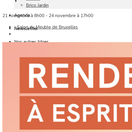
Brico Jardin
Agenda
21 novembre à 8h00
-
24 novembre à 17h00
«
Salon du Meuble de Bruxelles
Newsletter
Nos autres titres
Faire Savoir Faire
Aviasport
Univers Made in France
Qui sommes-nous
Contact
Le magazine
Actualités
Reportages
Les marchés