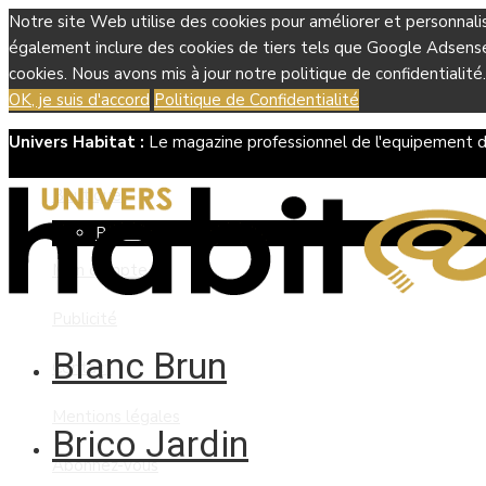
Notre site Web utilise des cookies pour améliorer et personnali
également inclure des cookies de tiers tels que Google Adsense, 
cookies. Nous avons mis à jour notre politique de confidentialité.
OK, je suis d'accord
Politique de Confidentialité
Univers Habitat :
Le magazine professionnel de l'equipement d
Boutique
Panier
Mon compte
Publicité
Blanc Brun
Contact
Mentions légales
Brico Jardin
Abonnez-vous