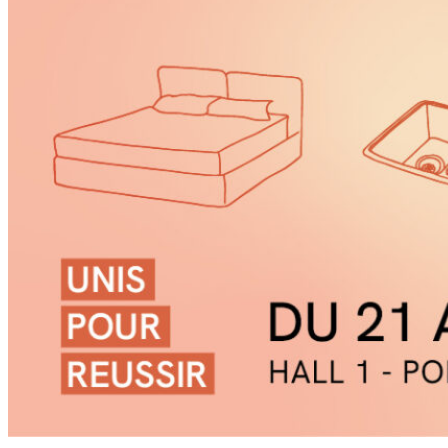
Blanc Brun
Mobilier
Cuisine
Brico Jardin
Agenda
Newsletter
Nos autres titres
Faire Savoir Faire
Aviasport
Univers Made in France
Qui sommes-nous
Contact