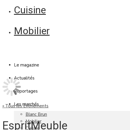
Cuisine
Mobilier
Le magazine
Actualités
Reportages
Les marchés
« Tous les Évènements
Blanc Brun
Mobilier
EspritMeuble
Cuisine