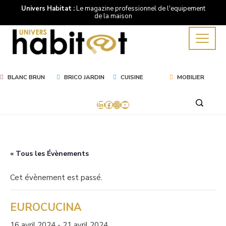
Univers Habitat :
Le magazine professionnel de l'equipement
de la maison
BLANC BRUN
BRICO JARDIN
CUISINE
MOBILIER
LinkedIn
Facebook
Instagram
YouTube
« Tous les Évènements
Cet évènement est passé.
EUROCUCINA
16 avril 2024
-
21 avril 2024