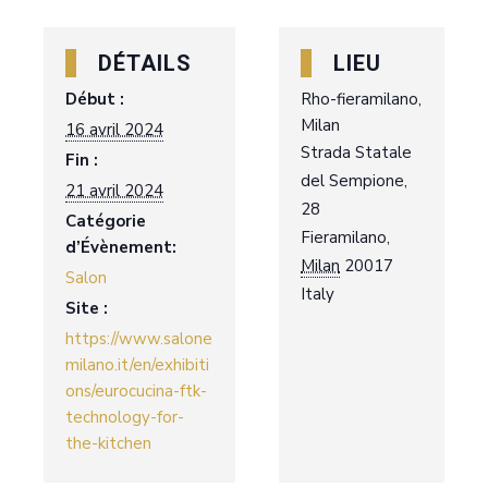
DÉTAILS
LIEU
Début :
Rho-fieramilano,
Milan
16 avril 2024
Strada Statale
Fin :
del Sempione,
21 avril 2024
28
Catégorie
Fieramilano
,
d’Évènement:
Milan
20017
Salon
Italy
Site :
https://www.salone
milano.it/en/exhibiti
ons/eurocucina-ftk-
technology-for-
the-kitchen