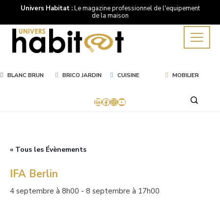
Univers Habitat :
Le magazine professionnel de l'equipement
de la maison
BLANC BRUN
BRICO JARDIN
CUISINE
MOBILIER
LinkedIn
Facebook
Instagram
YouTube
« Tous les Évènements
IFA Berlin
4 septembre à 8h00
-
8 septembre à 17h00