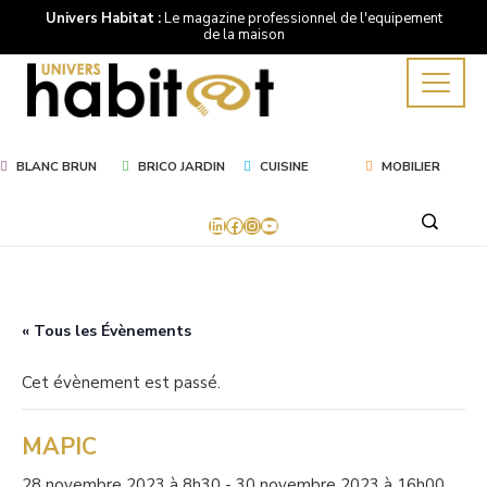
Univers Habitat :
Le magazine professionnel de l'equipement
de la maison
BLANC BRUN
BRICO JARDIN
CUISINE
MOBILIER
LinkedIn
Facebook
Instagram
YouTube
« Tous les Évènements
Cet évènement est passé.
MAPIC
28 novembre 2023 à 8h30
-
30 novembre 2023 à 16h00