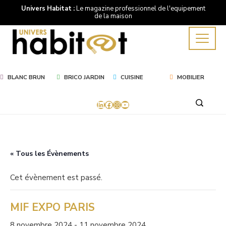
Univers Habitat :
Le magazine professionnel de l'equipement
de la maison
BLANC BRUN
BRICO JARDIN
CUISINE
MOBILIER
LinkedIn
Facebook
Instagram
YouTube
« Tous les Évènements
Cet évènement est passé.
MIF EXPO PARIS
8 novembre 2024
-
11 novembre 2024