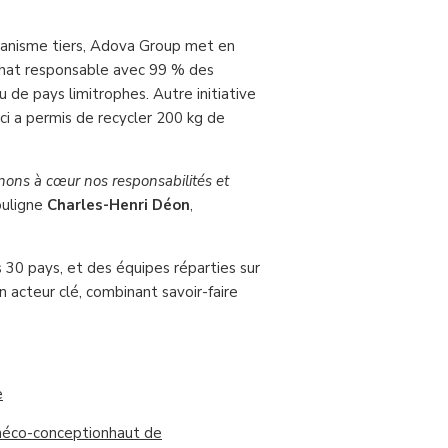
rganisme tiers, Adova Group met en
’achat responsable avec 99 % des
de pays limitrophes. Autre initiative
i-ci a permis de recycler 200 kg de
enons à cœur nos responsabilités et
ouligne
Charles-Henri Déon
,
 30 pays, et des équipes réparties sur
 acteur clé, combinant savoir-faire
e
n
éco-conception
haut de