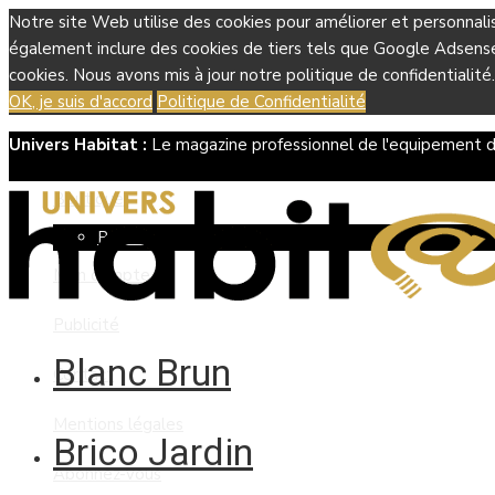
Notre site Web utilise des cookies pour améliorer et personnali
également inclure des cookies de tiers tels que Google Adsense, 
cookies. Nous avons mis à jour notre politique de confidentialité.
OK, je suis d'accord
Politique de Confidentialité
Univers Habitat :
Le magazine professionnel de l'equipement d
Boutique
Panier
Mon compte
Publicité
Blanc Brun
Contact
Mentions légales
Brico Jardin
Abonnez-vous