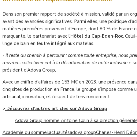
Dans son premier rapport de société à mission, validé par un o
avant des avancées significatives. Parmi elles, une politique d
matières premières provenant d’Europe, dont 80 % de France ou 
marquante, le partenariat avec l’
Hôtel du Cap-Eden-Roc
. Celu
linge de bain en feutre intégré aux matelas.
«
Il reste du chemin à parcourir ; comme toute entreprise, nous pr
œuvrons collectivement à la décarbonation de notre industrie
», s
président d’Adova Group.
Avec un chiffre d’affaires de 153 M€ en 2023, une présence dans
cinq sites de production en France, le groupe s’impose comme un
artisanal, innovation, et respect de l’environnement.
>
Découvrez d’autres articles sur
Adova Grou
p
Adova Group nomme Antoine Colin à sa direction général
Académie du sommeil
actualités
adova group
Charles-Henri Déo