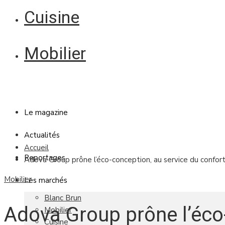
Cuisine
Mobilier
Le magazine
Actualités
Accueil
Reportages
Adova Group prône l’éco-conception, au service du confort 
Mobilier
Les marchés
Blanc Brun
Adova Group prône l’éco
Mobilier
Cuisine