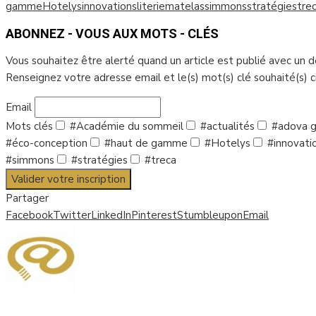
gamme
Hotelys
innovations
literie
matelas
simmons
stratégies
tre
ABONNEZ - VOUS AUX MOTS - CLÉS
Vous souhaitez être alerté quand un article est publié avec un 
Renseignez votre adresse email et le(s) mot(s) clé souhaité(s) 
Email
Mots clés
#Académie du sommeil
#actualités
#adova g
#éco-conception
#haut de gamme
#Hotelys
#innovati
#simmons
#stratégies
#treca
Valider votre inscription
Partager
Facebook
Twitter
LinkedIn
Pinterest
Stumbleupon
Email