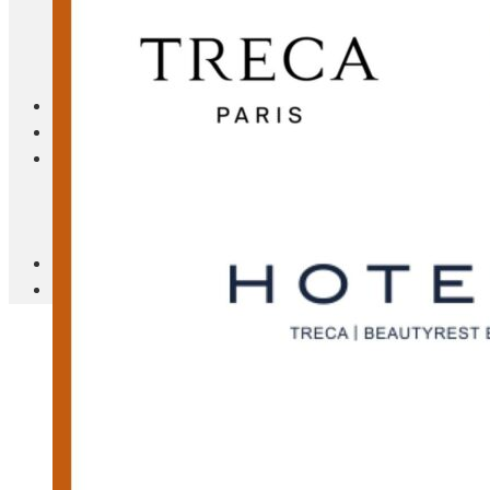
Blanc Brun
Mobilier
Cuisine
Brico Jardin
Agenda
Newsletter
Nos autres titres
Faire Savoir Faire
Aviasport
Univers Made in France
Qui sommes-nous
Contact