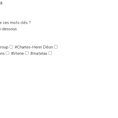
ca
de ces mots clés ?
ci-dessous
roup
#Charles-Henri Déon
ons
#literie
#matelas