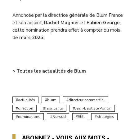
Annoncée par la directrice générale de Blum France
et son adjoint,
Rachel Mugnier
et
Fabien George
,
cette nomination prendra effet à compter du mois
de
mars 2025
.
–
> Toutes les actualités de Blum
actualités
blum
directeur commercial
direction
fabricants
Jean-Baptiste Poncin
nominations
Norsud
Still
stratégies
ABONNEZ - VOUS AUX MOTS -