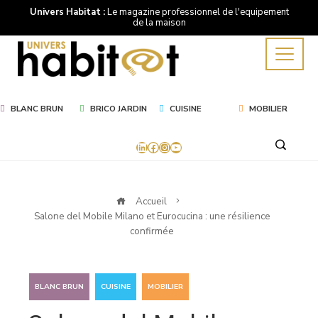
Univers Habitat :
Le magazine professionnel de l'equipement
de la maison
BLANC BRUN
BRICO JARDIN
CUISINE
MOBILIER
LinkedIn
Facebook
Instagram
YouTube
Accueil
Salone del Mobile Milano et Eurocucina : une résilience
confirmée
,
,
BLANC BRUN
CUISINE
MOBILIER