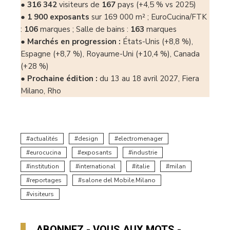
●
316 342
visiteurs de
167
pays (+4,5 % vs 2025)
●
1 900 exposants
sur 169 000 m² ; EuroCucina/FTK
:
106
marques ; Salle de bains :
163
marques
●
Marchés en progression :
États-Unis (+8,8 %),
Espagne (+8,7 %), Royaume-Uni (+10,4 %), Canada
(+28 %)
●
Prochaine édition :
du 13 au 18 avril 2027, Fiera
Milano, Rho
actualités
design
electromenager
eurocucina
exposants
industrie
institution
international
italie
milan
reportages
salone del Mobile.Milano
visiteurs
ABONNEZ - VOUS AUX MOTS -