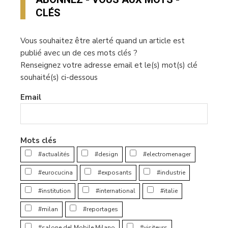
CLÉS
Vous souhaitez être alerté quand un article est
publié avec un de ces mots clés ?
Renseignez votre adresse email et le(s) mot(s) clé
souhaité(s) ci-dessous
Email
Mots clés
#actualités
#design
#electromenager
#eurocucina
#exposants
#industrie
#institution
#international
#italie
#milan
#reportages
#salone del Mobile.Milano
#visiteurs