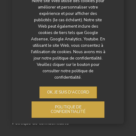
Notre site Web utilise des cookies pour
Notre magazine
améliorer et personnaliser votre
expérience et pour afficher des
Les actualités
publicités (le cas échéant). Notre site
Web peut également inclure des
Les reportages
cookies de tiers tels que Google
Adsense, Google Analytics, Youtube. En
Les marchés
utilisant le site Web, vous consentez à
L’agenda
l'utilisation de cookies. Nous avons mis à
jour notre politique de confidentialité.
Newsletter
Veuillez cliquer sur le bouton pour
consulter notre politique de
Nos autres titres
confidentialité.
Qui sommes-nous ?
OK, JE SUIS D'ACCORD
Contactez-nous
POLITIQUE DE
Mentions légales
CONFIDENTIALITÉ
Politique de confidentialité