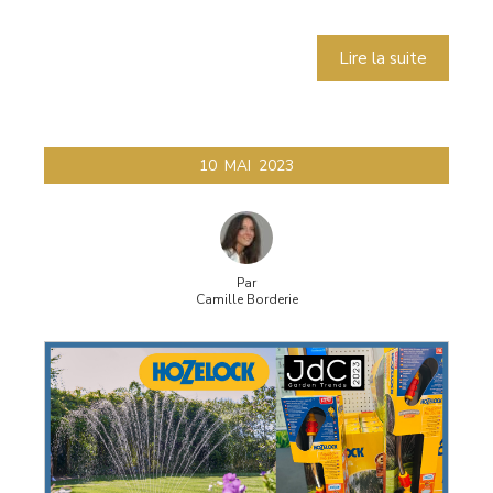
Lire la suite
10
MAI
2023
Par
Camille Borderie