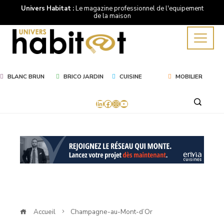
Univers Habitat :
Le magazine professionnel de l'equipement
de la maison
BLANC BRUN
BRICO JARDIN
CUISINE
MOBILIER
LinkedIn
Facebook
Instagram
YouTube
Mot
Clé
Champagne-
au-
Accueil
Champagne-au-Mont-d’Or