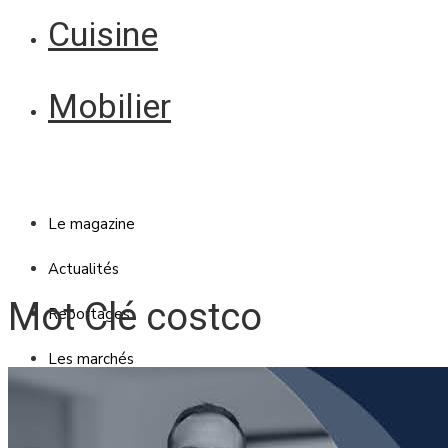
Cuisine
Mobilier
Le magazine
Actualités
Mot Clé costco
Reportages
Les marchés
Blanc Brun
Mobilier
Cuisine