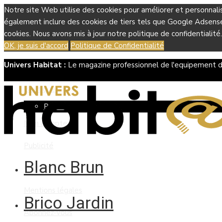
Notre site Web utilise des cookies pour améliorer et personnali
également inclure des cookies de tiers tels que Google Adsense, 
cookies. Nous avons mis à jour notre politique de confidentialité.
OK, je suis d'accord
Politique de Confidentialité
Univers Habitat :
Le magazine professionnel de l'equipement d
Boutique
Panier
Mon compte
Publicité
Blanc Brun
Contact
Mentions légales
Brico Jardin
Abonnez-vous