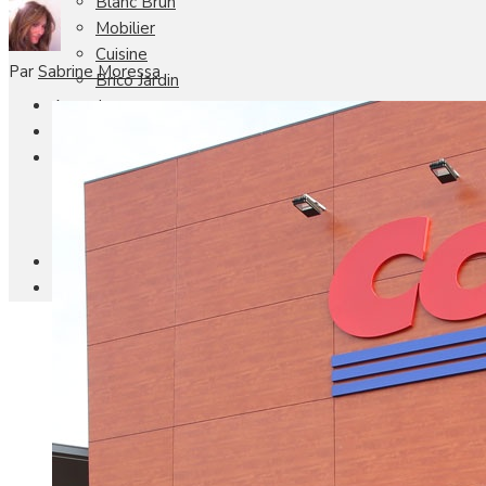
Blanc Brun
Mobilier
Cuisine
Par
Sabrine Moressa
Brico Jardin
Agenda
Newsletter
Nos autres titres
Faire Savoir Faire
Aviasport
Univers Made in France
Qui sommes-nous
Contact