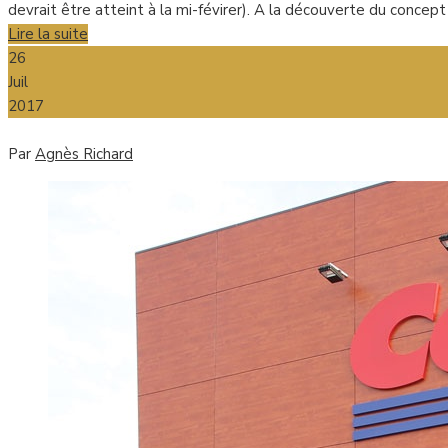
devrait être atteint à la mi-févirer). A la découverte du concep
Lire la suite
26
Juil
2017
Par
Agnès Richard