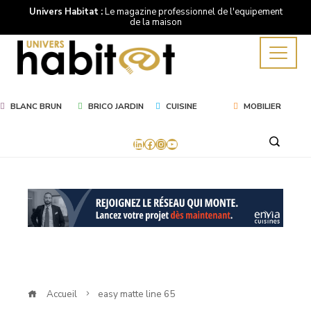
Univers Habitat :
Le magazine professionnel de l'equipement
de la maison
BLANC BRUN
BRICO JARDIN
CUISINE
MOBILIER
LinkedIn
Facebook
Instagram
YouTube
Mot
Clé
easy
matte
Accueil
easy matte line 65