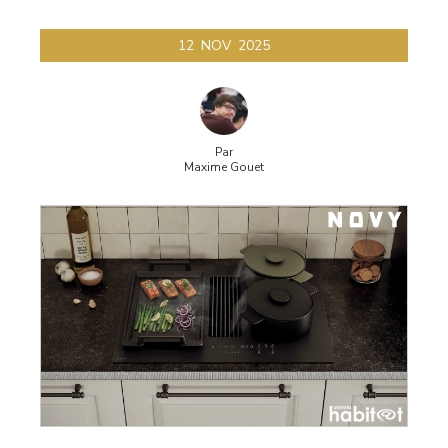
line
12
NOV
2025
65
Par
Maxime Gouet