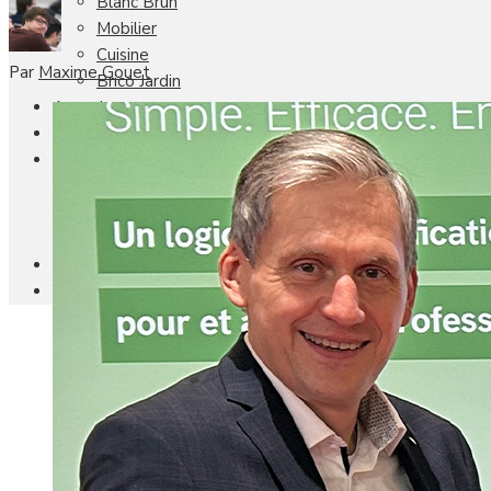
Blanc Brun
Mobilier
Cuisine
Par
Maxime Gouet
Brico Jardin
Agenda
Newsletter
Nos autres titres
Faire Savoir Faire
Aviasport
Univers Made in France
Qui sommes-nous
Contact