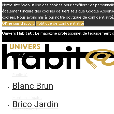
Notre site Web utilise des cookies pour améliorer et personnali
également inclure des cookies de tiers tels que Google Adsense, 
cookies. Nous avons mis à jour notre politique de confidentialité.
OK, je suis d'accord
Politique de Confidentialité
Univers Habitat :
Le magazine professionnel de l'equipement d
Boutique
Panier
Mon compte
Publicité
Blanc Brun
Contact
Mentions légales
Brico Jardin
Abonnez-vous