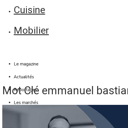
Cuisine
Mobilier
Le magazine
Actualités
Mot Clé emmanuel bastia
Reportages
Les marchés
Blanc Brun
Mobilier
Cuisine