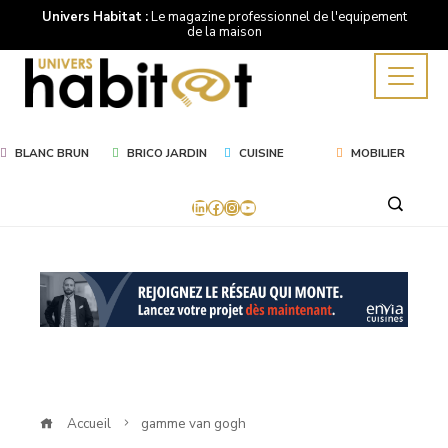
Univers Habitat :
Le magazine professionnel de l'equipement
de la maison
BLANC BRUN
BRICO JARDIN
CUISINE
MOBILIER
LinkedIn
Facebook
Instagram
YouTube
Mot
Clé
gamme
van
Accueil
gamme van gogh