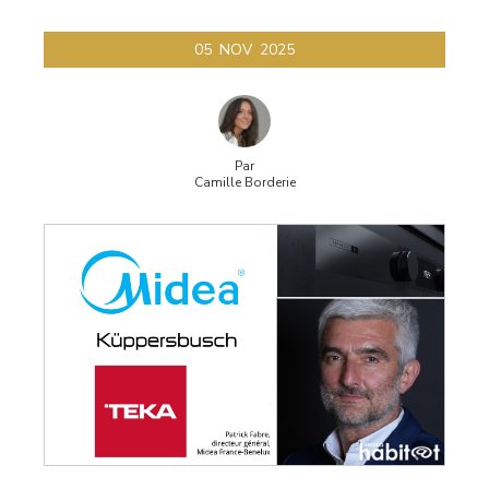
gogh
05
NOV
2025
Par
Camille Borderie