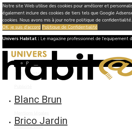
Notre site Web utilise des cookies pour améliorer et personnali
également inclure des cookies de tiers tels que Google Adsense, 
cookies. Nous avons mis à jour notre politique de confidentialité.
OK, je suis d'accord
Politique de Confidentialité
Univers Habitat :
Le magazine professionnel de l'equipement d
Boutique
Panier
Mon compte
Publicité
Blanc Brun
Contact
Mentions légales
Brico Jardin
Abonnez-vous