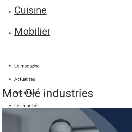
Cuisine
Mobilier
Le magazine
Actualités
Mot Clé industries
Reportages
Les marchés
Blanc Brun
Mobilier
Cuisine