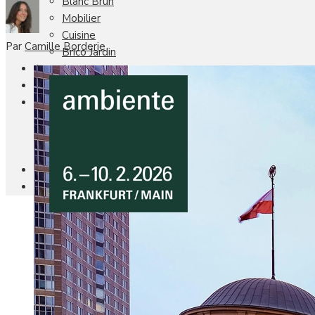
Blanc Brun
Mobilier
Cuisine
Par
Camille Borderie
Brico Jardin
Agenda
Newsletter
Nos autres titres
Faire Savoir Faire
Aviasport
Univers Made in France
Qui sommes-nous
Contact