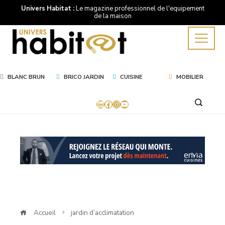
Univers Habitat :
Le magazine professionnel de l'equipement
de la maison
BLANC BRUN
BRICO JARDIN
CUISINE
MOBILIER
LinkedIn
Facebook
Instagram
YouTube
Mot
Clé
jardin
d'acclimatation
Accueil
jardin d’acclimatation