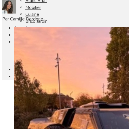
Blanc Brun
Mobilier
Cuisine
Par
Camille Borderie
Brico Jardin
Agenda
Newsletter
Nos autres titres
Faire Savoir Faire
Aviasport
Univers Made in France
Qui sommes-nous
Contact