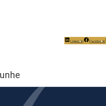
LinkedIn
Facebook
ounhe