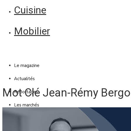
Cuisine
Mobilier
Le magazine
Actualités
Mot Clé Jean-Rémy Berg
Reportages
Les marchés
Blanc Brun
Mobilier
Cuisine