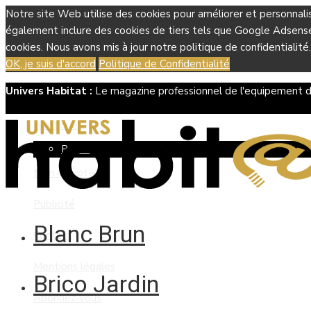
Notre site Web utilise des cookies pour améliorer et personnali
également inclure des cookies de tiers tels que Google Adsense, 
cookies. Nous avons mis à jour notre politique de confidentialité.
OK, je suis d'accord
Politique de Confidentialité
Univers Habitat :
Le magazine professionnel de l'equipement d
Boutique
Panier
Mon compte
Publicité
Blanc Brun
Contact
Mentions légales
Brico Jardin
Abonnez-vous