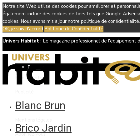
Notre site Web utilise des cookies pour améliorer et personnali
également inclure des cookies de tiers tels que Google Adsense, 
cookies. Nous avons mis à jour notre politique de confidentialité.
OK, je suis d'accord
Politique de Confidentialité
Univers Habitat :
Le magazine professionnel de l'equipement d
Boutique
Panier
Mon compte
Publicité
Blanc Brun
Contact
Mentions légales
Brico Jardin
Abonnez-vous