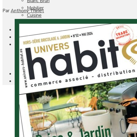
Blanc Brun
Mobilier
Par
Anthony Thiriet
Cuisine
Brico Jardin
Agenda
Newsletter
Nos autres titres
Faire Savoir Faire
Aviasport
Univers Made in France
Qui sommes-nous
Contact