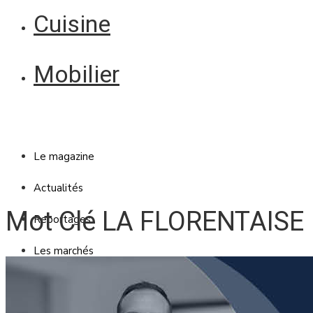
Cuisine
Mobilier
Le magazine
Actualités
Mot Clé LA FLORENTAISE
Reportages
Les marchés
Blanc Brun
Mobilier
Cuisine