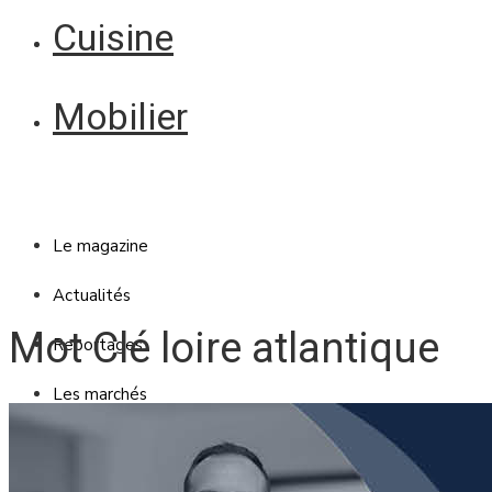
Cuisine
Mobilier
Le magazine
Actualités
Mot Clé loire atlantique
Reportages
Les marchés
Blanc Brun
Mobilier
Cuisine