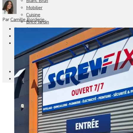
Blanc Brun
Mobilier
Cuisine
Par
Camille Borderie
Brico Jardin
Agenda
Newsletter
Nos autres titres
Faire Savoir Faire
Aviasport
Univers Made in France
Qui sommes-nous
Contact