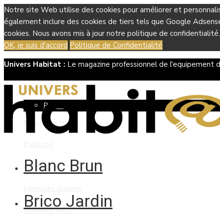
Notre site Web utilise des cookies pour améliorer et personnali
également inclure des cookies de tiers tels que Google Adsense, 
cookies. Nous avons mis à jour notre politique de confidentialité.
OK, je suis d'accord
Politique de Confidentialité
Univers Habitat :
Le magazine professionnel de l'equipement d
Boutique
Panier
Mon compte
Publicité
Blanc Brun
Contact
Mentions légales
Brico Jardin
Abonnez-vous