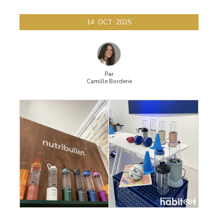
14
OCT
2025
Par
Camille Borderie