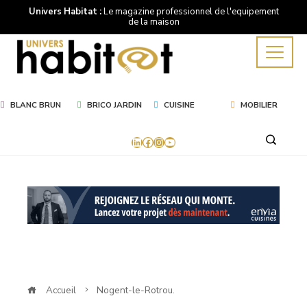
Univers Habitat :
Le magazine professionnel de l'equipement
de la maison
BLANC BRUN
BRICO JARDIN
CUISINE
MOBILIER
LinkedIn
Facebook
Instagram
YouTube
Mot
Clé
Nogent-
le-
Accueil
Nogent-le-Rotrou.