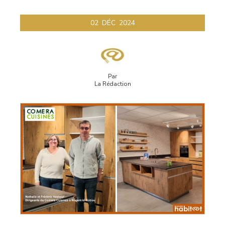
Rotrou.
02
DÉC
2024
Par
La Rédaction