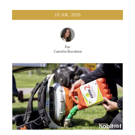
15
JUIL
2025
Par
Camille Borderie