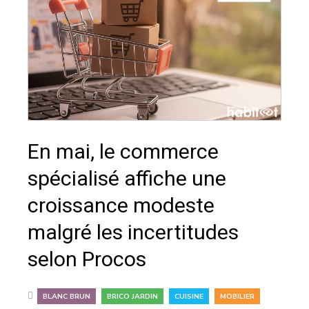
En mai, le commerce
spécialisé affiche une
croissance modeste
malgré les incertitudes
selon Procos
,
,
,
BLANC BRUN
BRICO JARDIN
CUISINE
MOBILIER