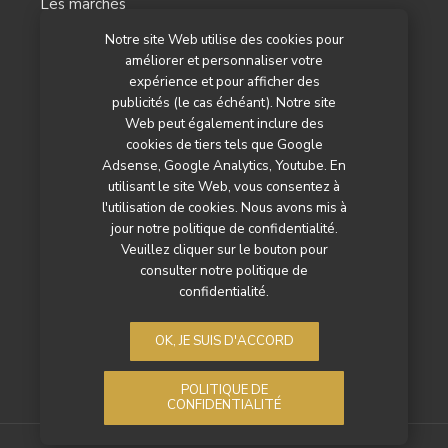
Les marchés
Notre site Web utilise des cookies pour
L’agenda
améliorer et personnaliser votre
Newsletter
expérience et pour afficher des
publicités (le cas échéant). Notre site
Nos autres titres
Web peut également inclure des
cookies de tiers tels que Google
Qui sommes-nous ?
Adsense, Google Analytics, Youtube. En
utilisant le site Web, vous consentez à
Contactez-nous
l'utilisation de cookies. Nous avons mis à
jour notre politique de confidentialité.
Mentions légales
Veuillez cliquer sur le bouton pour
consulter notre politique de
Politique de confidentialité
confidentialité.
OK, JE SUIS D'ACCORD
POLITIQUE DE
CONFIDENTIALITÉ