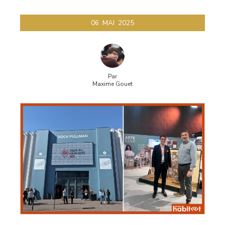
nouveautés
06
MAI
2025
Par
Maxime Gouet