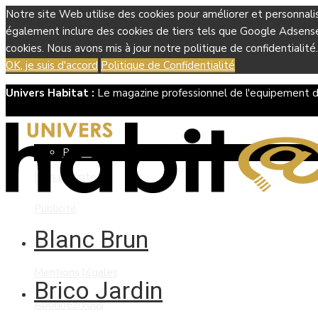
Notre site Web utilise des cookies pour améliorer et personnali
également inclure des cookies de tiers tels que Google Adsense, 
cookies. Nous avons mis à jour notre politique de confidentialité.
OK, je suis d'accord
Politique de Confidentialité
Univers Habitat :
Le magazine professionnel de l'equipement d
Boutique
Panier
Mon compte
Publicité
Blanc Brun
Contact
Mentions légales
Brico Jardin
Abonnez-vous