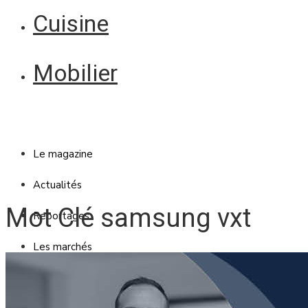
Cuisine
Mobilier
Le magazine
Actualités
Mot Clé samsung vxt
Reportages
Les marchés
Blanc Brun
Mobilier
Cuisine