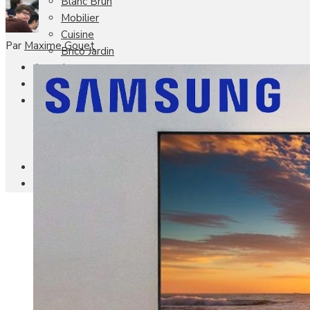
Blanc Brun
Mobilier
Cuisine
Par
Maxime Gouet
Brico Jardin
Agenda
Newsletter
Nos autres titres
Faire Savoir Faire
Aviasport
Univers Made in France
Qui sommes-nous
Contact