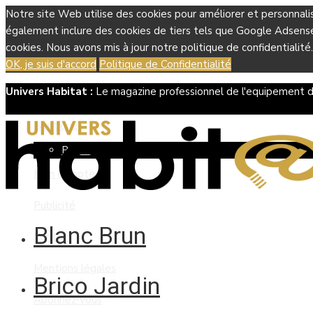
Notre site Web utilise des cookies pour améliorer et personnali
également inclure des cookies de tiers tels que Google Adsense, 
cookies. Nous avons mis à jour notre politique de confidentialité.
OK, je suis d'accord
Politique de Confidentialité
Univers Habitat :
Le magazine professionnel de l'equipement d
Boutique
Panier
Mon compte
Publicité
Blanc Brun
Contact
Mentions légales
Brico Jardin
Abonnez-vous