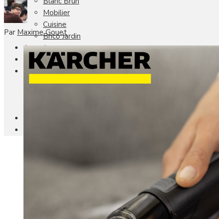
Blanc Brun
Mobilier
Cuisine
Par
Maxime Gouet
Brico Jardin
Agenda
Newsletter
Nos autres titres
Faire Savoir Faire
Aviasport
Univers Made in France
Qui sommes-nous
Contact