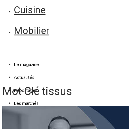
Cuisine
Mobilier
Le magazine
Actualités
Mot Clé tissus
Reportages
Les marchés
Blanc Brun
Mobilier
Cuisine