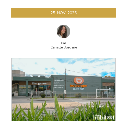
garde
25
NOV
2025
Par
Camille Borderie