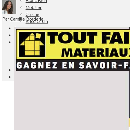
Blanc Brun
Mobilier
Cuisine
Par
Camille Borderie
Brico Jardin
Agenda
Newsletter
Nos autres titres
Faire Savoir Faire
Aviasport
Univers Made in France
Qui sommes-nous
Contact