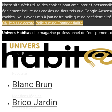
Notre site Web utilise des cookies pour améliorer et personnali
également inclure des cookies de tiers tels que Google Adsense, 
cookies. Nous avons mis à jour notre politique de confidentialité.
OK, je suis d'accord
Politique de Confidentialité
Univers Habitat :
Le magazine professionnel de l'equipement d
Boutique
Panier
Mon compte
Publicité
Blanc Brun
Contact
Mentions légales
Brico Jardin
Abonnez-vous