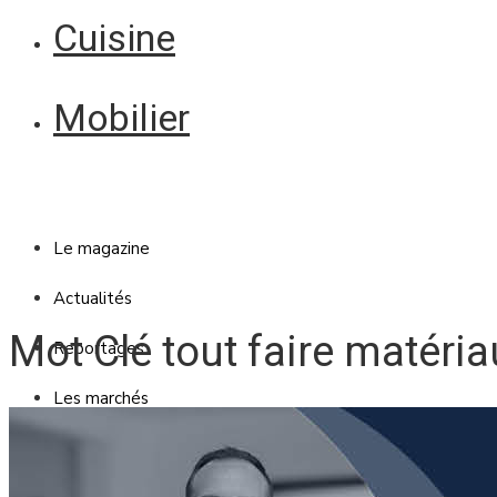
Cuisine
Mobilier
Le magazine
Actualités
Mot Clé tout faire matéri
Reportages
Les marchés
Blanc Brun
Mobilier
Cuisine