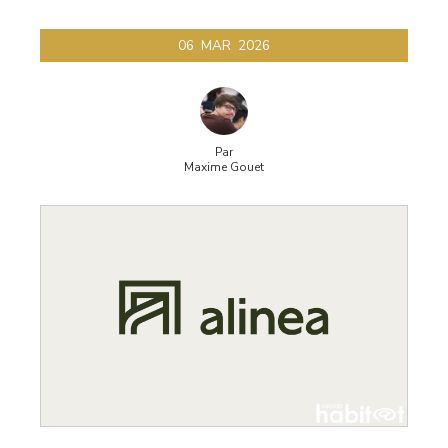
06
MAR
2026
Par
Maxime Gouet