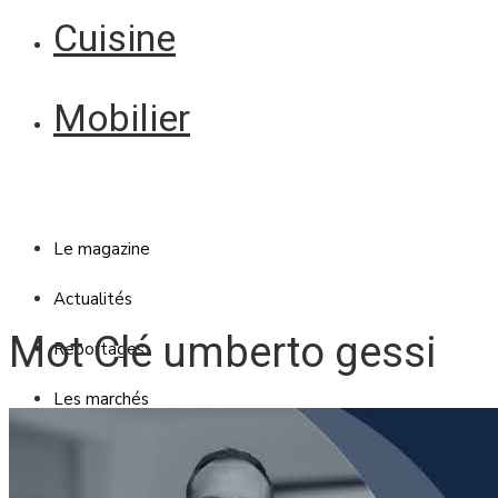
Cuisine
Mobilier
Le magazine
Actualités
Mot Clé umberto gessi
Reportages
Les marchés
Blanc Brun
Mobilier
Cuisine