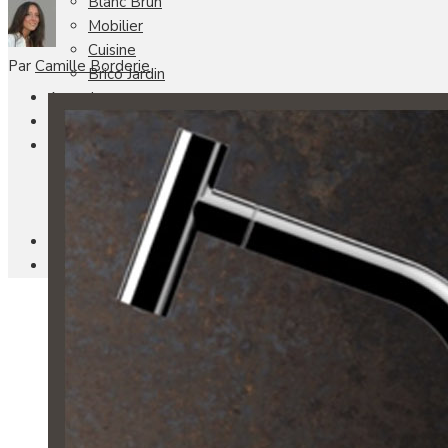
Blanc Brun
Mobilier
Cuisine
Par
Camille Borderie
Brico Jardin
Agenda
Newsletter
Nos autres titres
Faire Savoir Faire
Aviasport
Univers Made in France
Qui sommes-nous
Contact