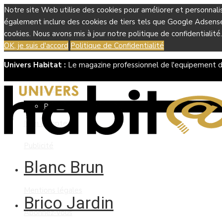
Notre site Web utilise des cookies pour améliorer et personnali
également inclure des cookies de tiers tels que Google Adsense, 
cookies. Nous avons mis à jour notre politique de confidentialité.
OK, je suis d'accord
Politique de Confidentialité
Univers Habitat :
Le magazine professionnel de l'equipement d
Boutique
Panier
Mon compte
Publicité
Blanc Brun
Contact
Mentions légales
Brico Jardin
Abonnez-vous