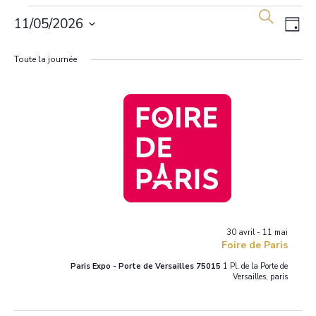
Évènements
Rech
Na
Recherche
11/05/2026
Jour
de
et
for
Sélectionne
Toute la journée
une
vu
navig
11
date.
Év
de
mai
vues
2026
Évèn
30 avril
-
11 mai
Foire de Paris
Paris Expo - Porte de Versailles 75015
1 Pl. de la Porte de
Versailles, paris