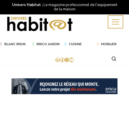
Univers Habitat :
Le magazine professionnel de l'equipement
de la maison
BLANC BRUN
BRICO JARDIN
CUISINE
MOBILIER
LinkedIn
Facebook
Instagram
YouTube