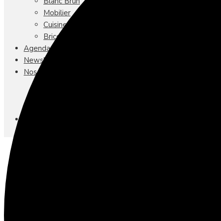
Blanc Brun
Mobilier
Cuisine
Brico Jardin
Agenda
Newsletter
Nos autres titres
Faire Savoir Faire
Aviasport
Univers Made in France
Qui sommes-nous
Contact