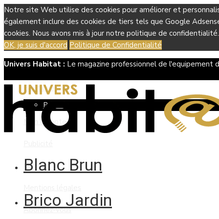
Notre site Web utilise des cookies pour améliorer et personnali
également inclure des cookies de tiers tels que Google Adsense, 
cookies. Nous avons mis à jour notre politique de confidentialité.
OK, je suis d'accord
Politique de Confidentialité
Univers Habitat :
Le magazine professionnel de l'equipement d
Boutique
Panier
Mon compte
Publicité
Blanc Brun
Contact
Mentions légales
Brico Jardin
Abonnez-vous