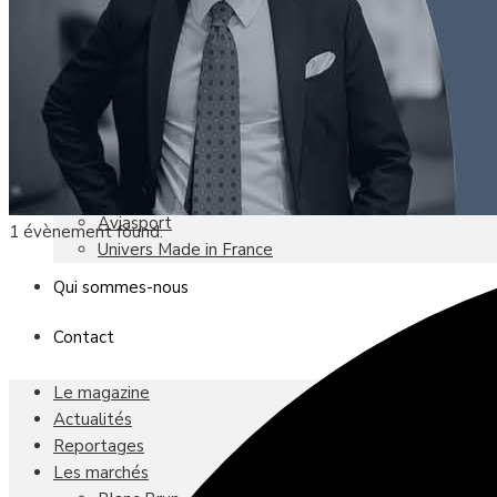
Brico Jardin
Agenda
Newsletter
Nos autres titres
Faire Savoir Faire
Aviasport
1 évènement found.
Univers Made in France
Qui sommes-nous
Contact
Le magazine
Actualités
Reportages
Les marchés