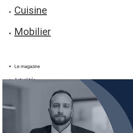
Cuisine
Mobilier
Le magazine
Actualités
Reportages
Les marchés
Blanc Brun
Mobilier
Cuisine